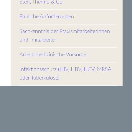
Steri, Thermo & Co.
Bauliche Anforderungen
Sachkenntnis der Praxismitarbeiterinnen
und -mitarbeiter
Arbeitsmedizinische Vorsorge
Infektionsschutz (HIV, HBV, HCV, MRSA
oder Tuberkulose)