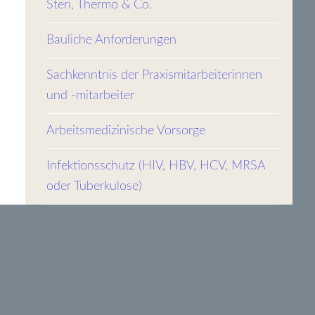
Steri, Thermo & Co.
Bauliche Anforderungen
Sachkenntnis der Praxismitarbeiterinnen
und -mitarbeiter
Arbeitsmedizinische Vorsorge
Infektionsschutz (HIV, HBV, HCV, MRSA
oder Tuberkulose)