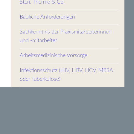
Steri, Thermo & Co.
Bauliche Anforderungen
Sachkenntnis der Praxismitarbeiterinnen
und -mitarbeiter
Arbeitsmedizinische Vorsorge
Infektionsschutz (HIV, HBV, HCV, MRSA
oder Tuberkulose)